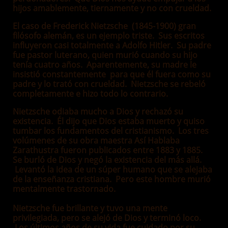
hijos amablemente, tiernamente y no con crueldad.
El caso de Frederick Nietzsche (1845-1900) gran
filósofo alemán, es un ejemplo triste. Sus escritos
influyeron casi totalmente a Adolfo Hitler. Su padre
fue pastor luterano, quien murió cuando su hijo
tenía cuatro años. Aparentemente, su madre le
insistió constantemente para que él fuera como su
padre y lo trató con crueldad. Nietzsche se rebeló
completamente e hizo todo lo contrario.
Nietzsche odiaba mucho a Dios y rechazó su
existencia. Él dijo que Dios estaba muerto y quiso
tumbar los fundamentos del cristianismo. Los tres
volúmenes de su obra maestra Así Hablaba
Zarathustra fueron publicados entre 1883 y 1885.
Se burló de Dios y negó la existencia del más allá.
Levantó la idea de un súper humano que se alejaba
de la enseñanza cristiana. Pero este hombre murió
mentalmente trastornado.
Nietzsche fue brillante y tuvo una mente
privilegiada, pero se alejó de Dios y terminó loco.
Los últimos años de su vida fue cuidado por su