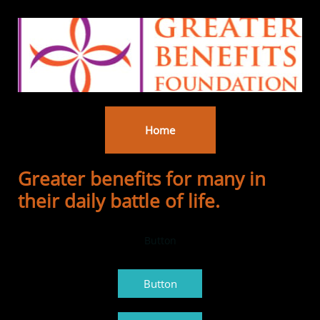
Home
Greater benefits for many in
their daily battle of life.
Button
Button