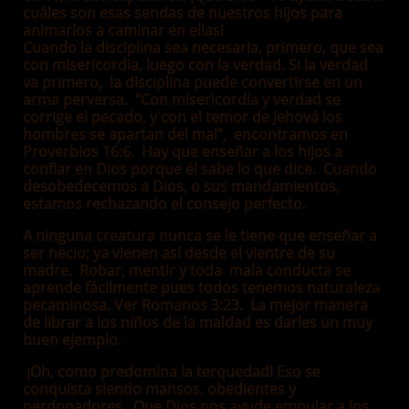
cuáles son esas sendas de nuestros hijos para
animarlos a caminar en ellas!
Cuando la disciplina sea necesaria, primero, que sea
con misericordia, luego con la verdad. Si la verdad
va primero, la disciplina puede convertirse en un
arma perversa. “Con misericordia y verdad se
corrige el pecado, y con el temor de Jehová los
hombres se apartan del mal”, encontramos en
Proverbios 16:6. Hay que enseñar a los hijos a
confiar en Dios porque él sabe lo que dice. Cuando
desobedecemos a Dios, o sus mandamientos,
estamos rechazando el consejo perfecto.
A ninguna creatura nunca se le tiene que enseñar a
ser necio; ya vienen así desde el vientre de su
madre. Robar, mentir y toda mala conducta se
aprende fácilmente pues todos tenemos naturaleza
pecaminosa. Ver Romanos 3:23. La mejor manera
de librar a los niños de la maldad es darles un muy
buen ejemplo.
¡Oh, como predomina la terquedad! Eso se
conquista siendo mansos, obedientes y
perdonadores. Que Dios nos ayude empujar a los