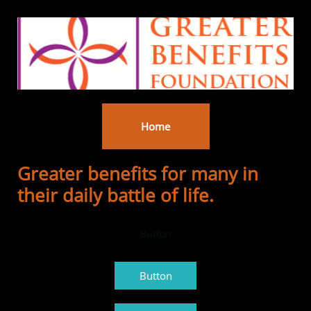
Home
Greater benefits for many in
their daily battle of life.
Button
Button