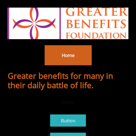
Home
Greater benefits for many in
their daily battle of life.
Button
Button