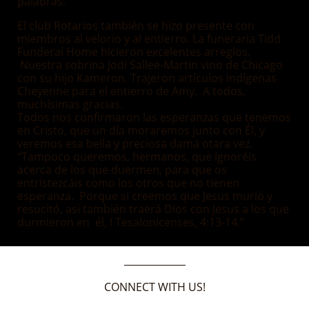
palabras.
El club Rotarios también se hizo presente con
miembros al velorio y al entierro. La funeraria Tidd
Funderal Home hicieron excelentes arreglos.
Nuestra sobrina Jodi Sallee-Martin vino de Chicago
con su hijo Kameron. Trajeron artículos indígenas
Cheyenne para el entierro de Amy. A todos,
muchísimas gracias.
Todos nos confirmaron las esperanzas que tenemos
en Cristo, que un día moraremos junto con Él, y
veremos esa bella y preciosa dama otara vez.
“Tampoco queremos, hermanos, que ignoréis
acerca de los que duermen, para que os
entristezcáis como los otros que no tienen
esperanza. Porque si creemos que Jesus murió y
resucitó, asi también traerá Dios con Jesus a los que
durmieron en él, I Tesalonicenses, 4:13-14.”
CONNECT WITH US!