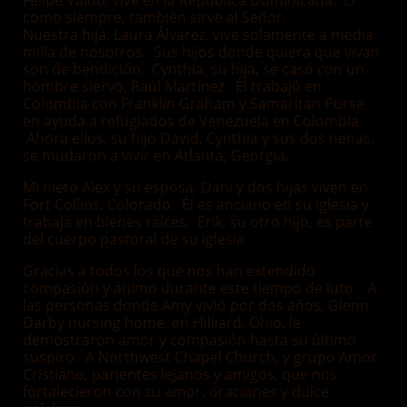
Felipe Valdo, vive en la República Dominicana. Él
como siempre, también sirve al Señor.
Nuestra hija, Laura Álvarez, vive solamente a media
milla de nosotros. Sus hijos donde quiera que vivan
son de bendición. Cynthia, su hija, se casó con un
hombre siervo, Raúl Martínez. Él trabajó en
Colombia con Franklin Graham y Samaritan Purse
en ayuda a refugiados de Venezuela en Colombia.
Ahora ellos, su hijo David, Cynthia y sus dos nenas,
se mudaron a vivir en Atlanta, Georgia.
Mi nieto Alex y su esposa, Dani y dos hijas viven en
Fort Collins, Colorado. Él es anciano en su iglesia y
trabaja en bienes raíces. Erik, su otro hijo, es parte
del cuerpo pastoral de su iglesia.
Gracias a todos los que nos han extendido
compasión y ánimo durante este tiempo de luto. A
las personas donde Amy vivió por dos años, Glenn
Darby nursing home, en Hilliard, Ohio, le
demostraron amor y compasión hasta su último
suspiro. A Northwest Chapel Church, y grupo Amor
Cristiano, parientes lejanos y amigos, que nos
fortalecieron con su amor, oraciones y dulce