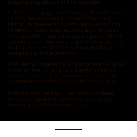
amigable y agradecida que he conocido."
Su fidelidad al pagar su diezmo y su fidelidad a mí, y
a todos, fue excepcional. Comenzó las clases
bíblicas de mujeres en nuestro hogar en la Ciudad
de México. Luego hubo estudios en otras casas.
Creo que ahora, habrá una tercera generación de
estudios en muchos otros hogares. Amy amaba y
oraba por sus estudiantes, vecinos, familia y con
cualquiera que se le acercara.
Estas damas, mujeres de la Palabra, dejan atrás un
rastro de muchos amigos, discípulos y muchos
otros que las certifican como excelentes ejemplos
de verdaderas estudiosas de la Palabra de Dios.
Podemos decir de ellas: "Hay muchas mujeres
virtuosas y capaces en el mundo, ¡pero tú las
superas a todas! Proverbios 31: 29