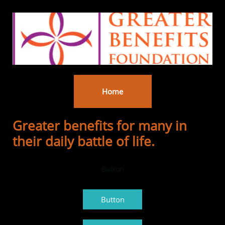
Home
Greater benefits for many in
their daily battle of life.
Button
Button